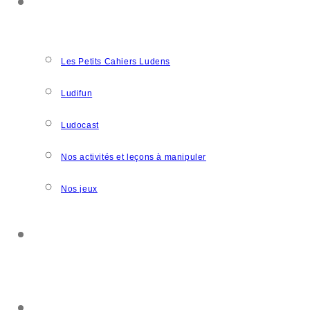
NOS CRÉATIONS
Les Petits Cahiers Ludens
Ludifun
Ludocast
Nos activités et leçons à manipuler
Nos jeux
SOUTENIR L’ASSOCIATION