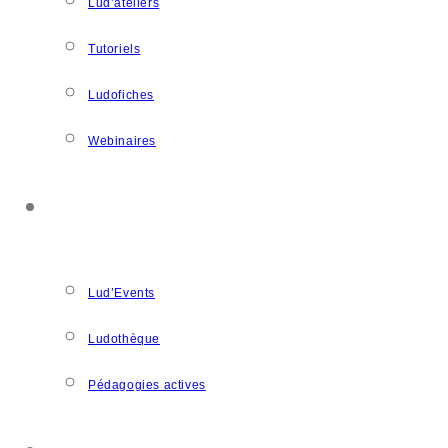
Lud’ateliers
Tutoriels
Ludofiches
Webinaires
LUDOSPACE
Lud’Events
Ludothèque
Pédagogies actives