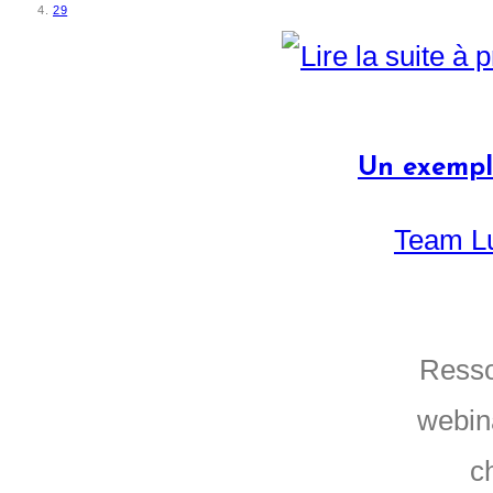
29
Un exempl
Team L
Ressou
webina
c