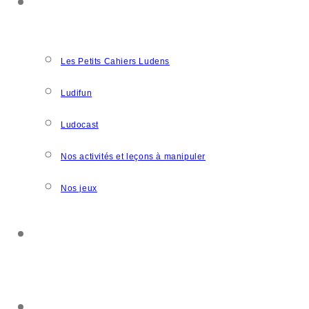
NOS CRÉATIONS
Les Petits Cahiers Ludens
Ludifun
Ludocast
Nos activités et leçons à manipuler
Nos jeux
SOUTENIR L’ASSOCIATION