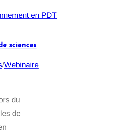
e sciences
s
/
Webinaire
lors du
ples de
en