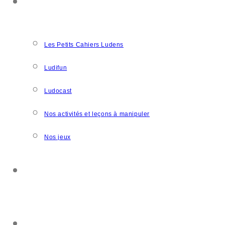
NOS CRÉATIONS
Les Petits Cahiers Ludens
Ludifun
Ludocast
Nos activités et leçons à manipuler
Nos jeux
SOUTENIR L’ASSOCIATION