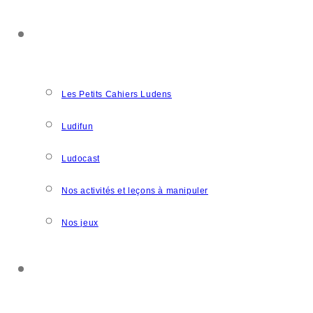
NOS CRÉATIONS
Les Petits Cahiers Ludens
Ludifun
Ludocast
Nos activités et leçons à manipuler
Nos jeux
SOUTENIR L’ASSOCIATION