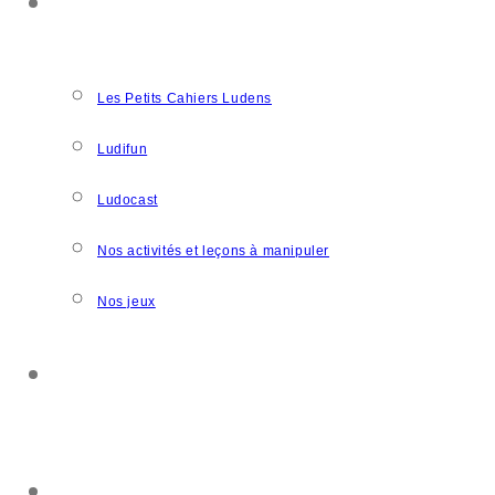
NOS CRÉATIONS
Les Petits Cahiers Ludens
Ludifun
Ludocast
Nos activités et leçons à manipuler
Nos jeux
SOUTENIR L’ASSOCIATION