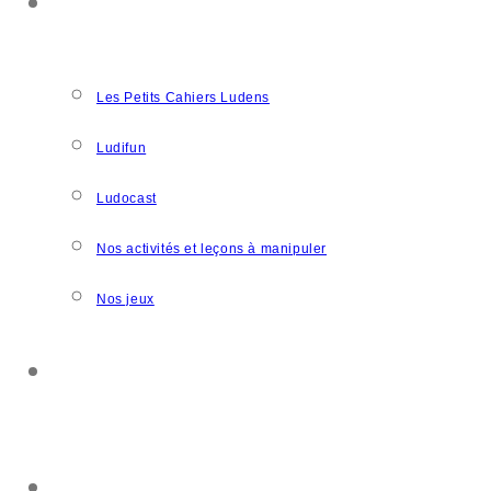
NOS CRÉATIONS
Les Petits Cahiers Ludens
Ludifun
Ludocast
Nos activités et leçons à manipuler
Nos jeux
SOUTENIR L’ASSOCIATION