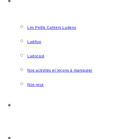
NOS CRÉATIONS
Les Petits Cahiers Ludens
Ludifun
Ludocast
Nos activités et leçons à manipuler
Nos jeux
SOUTENIR L’ASSOCIATION