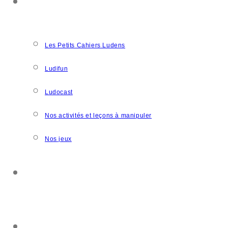
NOS CRÉATIONS
Les Petits Cahiers Ludens
Ludifun
Ludocast
Nos activités et leçons à manipuler
Nos jeux
SOUTENIR L’ASSOCIATION