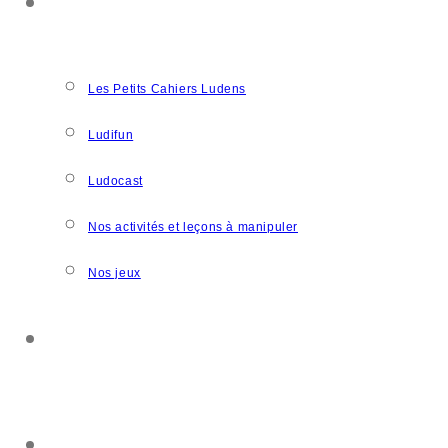
NOS CRÉATIONS
Les Petits Cahiers Ludens
Ludifun
Ludocast
Nos activités et leçons à manipuler
Nos jeux
SOUTENIR L’ASSOCIATION