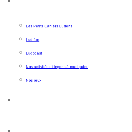
NOS CRÉATIONS
Les Petits Cahiers Ludens
Ludifun
Ludocast
Nos activités et leçons à manipuler
Nos jeux
SOUTENIR L’ASSOCIATION