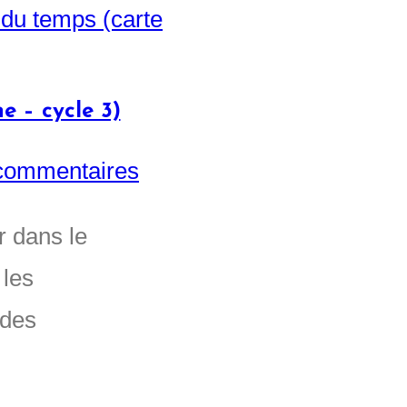
e – cycle 3)
commentaires
r dans le
 les
 des