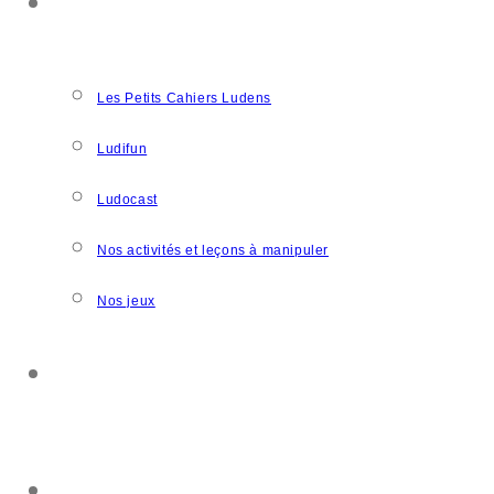
NOS CRÉATIONS
Les Petits Cahiers Ludens
Ludifun
Ludocast
Nos activités et leçons à manipuler
Nos jeux
SOUTENIR L’ASSOCIATION