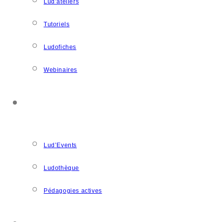
Lud’ateliers
Tutoriels
Ludofiches
Webinaires
LUDOSPACE
Lud’Events
Ludothèque
Pédagogies actives