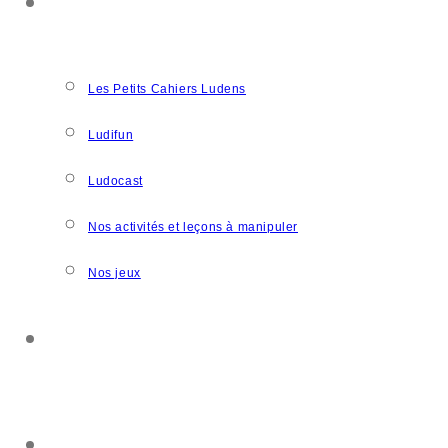
NOS CRÉATIONS
Les Petits Cahiers Ludens
Ludifun
Ludocast
Nos activités et leçons à manipuler
Nos jeux
SOUTENIR L’ASSOCIATION