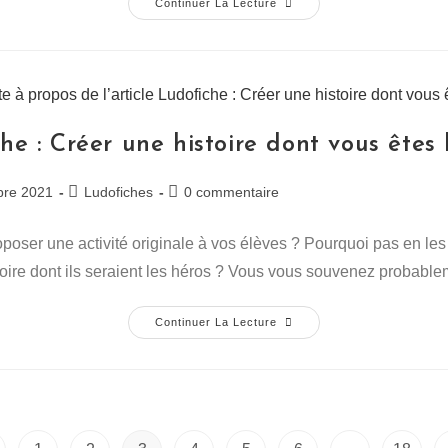
Webinaire
Continuer La Lecture
Classe
Puzzle
he : Créer une histoire dont vous êtes 
Post
Commentaires
bre 2021
Ludofiches
0 commentaire
category:
de
la
poser une activité originale à vos élèves ? Pourquoi pas en l
publication :
oire dont ils seraient les héros ? Vous vous souvenez probab
Ludofiche
Continuer La Lecture
:
Créer
Une
Histoire
Dont
Vous
Êtes
Le