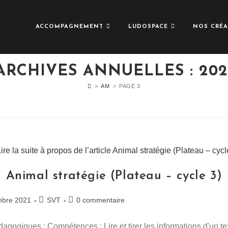
ACCOMPAGNEMENT
LUDOSPACE
NOS CRÉA
ARCHIVES ANNUELLES : 202
>
AM
>
PAGE 3
Animal stratégie (Plateau – cycle 3)
Post
Commentaires
mbre 2021
SVT
0 commentaire
category:
de
la
dagogiques : Compétences : Lire et tirer les informations d'un tex