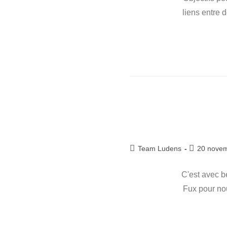
publication :
liens entre 
Auteur/autrice
Publication
Team Ludens
20 nove
de
publiée :
la
C'est avec b
publication :
Fux pour nou