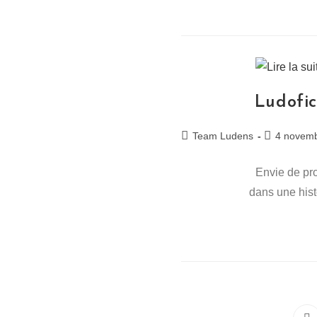
Ludofic
Auteur/autrice
Publication
Team Ludens
4 novem
de
publiée :
la
Envie de pro
publication :
dans une hist