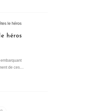
le héros
es embarquant
lement de ces…