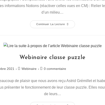
publication :
des informations Notions (réactiver celles vues en CM) : Relier 
d’un milieu…
Animal
Continuer La Lecture
Stratégie
(Plateau
–
Cycle
3)
Webinaire classe puzzle
Post
Commentaires
mbre 2021
Webinaire
0 commentaire
category:
de
la
eaucoup de plaisir que nous avons reçu Astrid Grémillet et Isabe
publication :
s présenter le fonctionnement de leur classe puzzle. Elles nous 
de leurs…