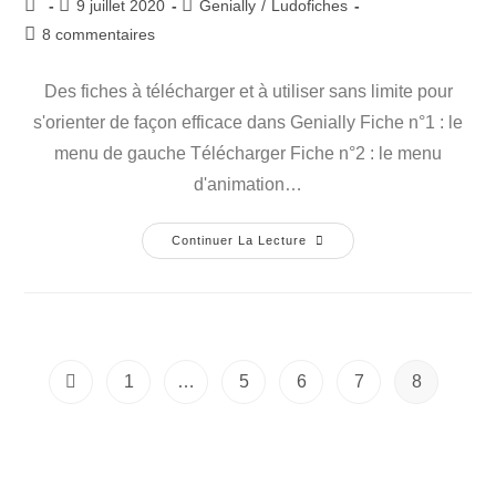
Auteur/autrice
Publication
Post
9 juillet 2020
Genially
/
Ludofiches
de
publiée :
category:
Commentaires
8 commentaires
la
de
publication :
la
Des fiches à télécharger et à utiliser sans limite pour
publication :
s'orienter de façon efficace dans Genially Fiche n°1 : le
menu de gauche Télécharger Fiche n°2 : le menu
d'animation…
Les
Continuer La Lecture
Ludo-
Fiches
Genially
:
S’orienter
En
Un
Coup
1
…
5
6
D’oeil
7
8
Go to the previous page