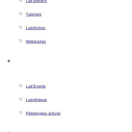
Lud’ateliers
Tutoriels
Ludofiches
Webinaires
LUDOSPACE
Lud’Events
Ludothèque
Pédagogies actives