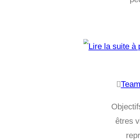
Team
Objecti
êtres 
repr