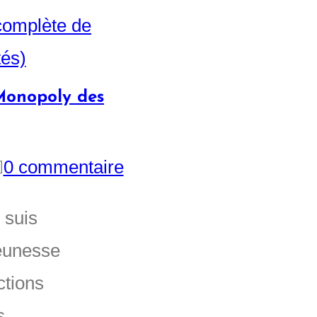
Monopoly des
0 commentaire
 suis
eunesse
ctions
es…