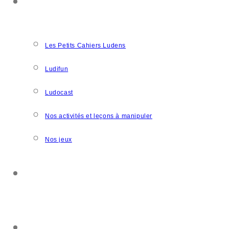
NOS CRÉATIONS
Les Petits Cahiers Ludens
Ludifun
Ludocast
Nos activités et leçons à manipuler
Nos jeux
SOUTENIR L’ASSOCIATION