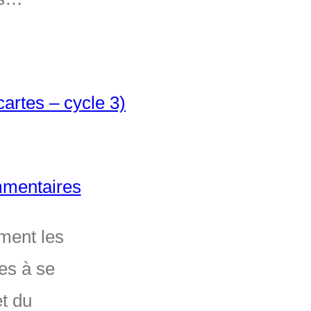
mentaires
ment les
es à se
et du