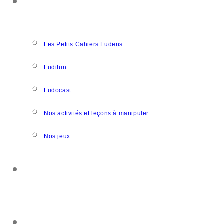
NOS CRÉATIONS
Les Petits Cahiers Ludens
Ludifun
Ludocast
Nos activités et leçons à manipuler
Nos jeux
SOUTENIR L’ASSOCIATION