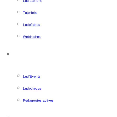
Lud’ateliers
Tutoriels
Ludofiches
Webinaires
LUDOSPACE
Lud’Events
Ludothèque
Pédagogies actives