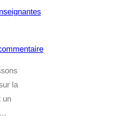
commentaire
ssons
sur la
t un
s…