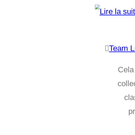
Team L
Cela
colle
cla
p