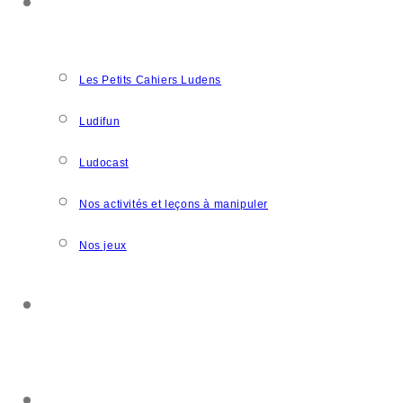
NOS CRÉATIONS
Les Petits Cahiers Ludens
Ludifun
Ludocast
Nos activités et leçons à manipuler
Nos jeux
SOUTENIR L’ASSOCIATION