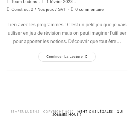
Auteur/autrice
Publication
Team Ludens
1 février 2023
de
publiée :
Post
Commentaires
Construct 2
/
Nos jeux
/
SVT
0 commentaire
la
category:
de
publication :
la
Lien avec les programmes : C'est un petit jeu que je vais
publication :
utiliser en jeu de révision mais on peut imaginer l'utiliser
pour apporter les notions. Découvrir que tout être…
Super
Continuer La Lecture
Cureuil
(jeu
Vidéo
Avec
Construct
2)
SEMPER LUDENS - COPYRIGHT 2020 -
MENTIONS LÉGALES
-
QUI
SOMMES-NOUS ?