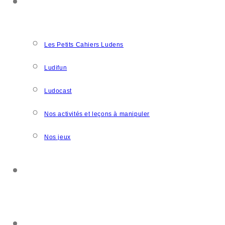
NOS CRÉATIONS
Les Petits Cahiers Ludens
Ludifun
Ludocast
Nos activités et leçons à manipuler
Nos jeux
SOUTENIR L’ASSOCIATION