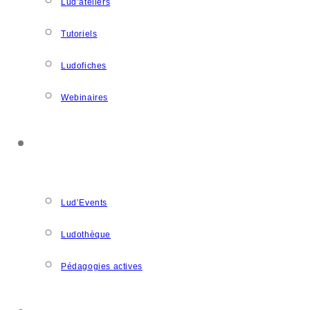
Lud’ateliers
Tutoriels
Ludofiches
Webinaires
LUDOSPACE
Lud’Events
Ludothèque
Pédagogies actives