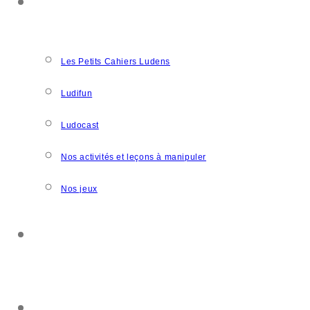
NOS CRÉATIONS
Les Petits Cahiers Ludens
Ludifun
Ludocast
Nos activités et leçons à manipuler
Nos jeux
SOUTENIR L’ASSOCIATION