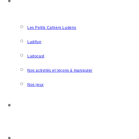
NOS CRÉATIONS
Les Petits Cahiers Ludens
Ludifun
Ludocast
Nos activités et leçons à manipuler
Nos jeux
SOUTENIR L’ASSOCIATION