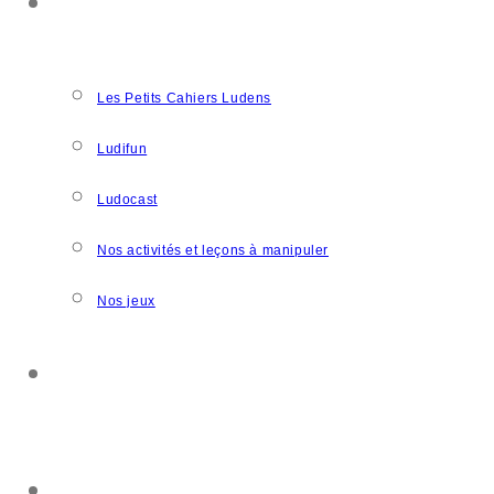
NOS CRÉATIONS
Les Petits Cahiers Ludens
Ludifun
Ludocast
Nos activités et leçons à manipuler
Nos jeux
SOUTENIR L’ASSOCIATION