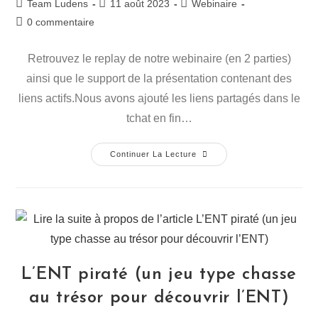
Auteur/autrice
Publication
Post
Team Ludens
11 août 2023
Webinaire
de
publiée :
category:
Commentaires
0 commentaire
la
de
publication :
la
Retrouvez le replay de notre webinaire (en 2 parties)
publication :
ainsi que le support de la présentation contenant des
liens actifs.Nous avons ajouté les liens partagés dans le
tchat en fin…
Webinaire
Continuer La Lecture
« Activités
De
Vie
De
Classe »
L’ENT piraté (un jeu type chasse
au trésor pour découvrir l’ENT)