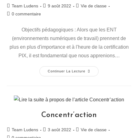
Auteur/autrice
Publication
Post
Team Ludens
9 août 2022
Vie de classe
de
publiée :
category:
Commentaires
0 commentaire
la
de
publication :
la
Objectifs pédagogiques : Alors que les ENT
publication :
(environnements numériques de travail) prennent de
plus en plus d'importance et à l'heure de la certification
PIX, il est fondamental que nous apprenions…
L’ENT
Continuer La Lecture
Piraté
(un
Jeu
Type
Chasse
Au
Trésor
Pour
Découvrir
Concentr’action
L’ENT)
Auteur/autrice
Publication
Post
Team Ludens
3 août 2022
Vie de classe
de
publiée :
category:
Commentaires
0 commentaire