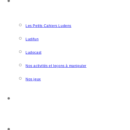
NOS CRÉATIONS
Les Petits Cahiers Ludens
Ludifun
Ludocast
Nos activités et leçons à manipuler
Nos jeux
SOUTENIR L’ASSOCIATION