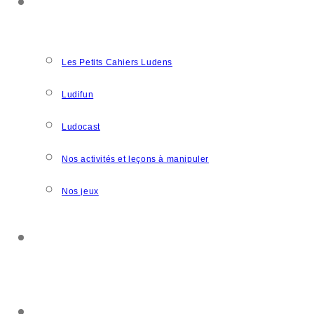
NOS CRÉATIONS
Les Petits Cahiers Ludens
Ludifun
Ludocast
Nos activités et leçons à manipuler
Nos jeux
SOUTENIR L’ASSOCIATION